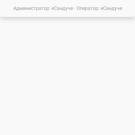
Администратор: еСандуче · Оператор: еСандуче